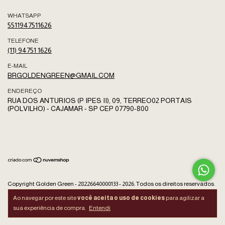
WHATSAPP
5511947511626
TELEFONE
(11) 94751 1626
E-MAIL
BRGOLDENGREEN@GMAIL.COM
ENDEREÇO
RUA DOS ANTURIOS (P IPES II), 09, TERREO02 PORTAIS
(POLVILHO) - CAJAMAR - SP CEP 07790-800
Copyright Golden Green - 28226640000133 - 2026. Todos os direitos reservados.
Ao navegar por este site
você aceita o uso de cookies
para agilizar a
sua experiência de compra.
Entendi