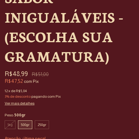
INIGUALÁVEIS -
(ESCOLHA SUA
GRAMATURA)
R$48,99
R$51,00
R$47,52
com
Pix
12
x de
R$5,04
3% de desconto
pagando com Pix
Ver mais detalhes
Peso:
500gr
1kg
500gr
250gr
Atenção, última peça!