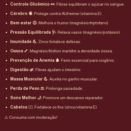
Controle Glicêmico 🍬
: Fibras equilibram o açúcar no sangue.
Cérebro 🧠
: Protege contra Alzheimer (vitamina E).
Bem-estar 😊
: Melhora o humor (magnésio/triptofano).
Pressão Equilibrada 🩺
: Relaxa vasos (magnésio/potássio).
Imunidade 💪
: Zinco fortalece defesas.
Ossos 🦴
: Magnésio/fósforo mantêm a densidade óssea.
Prevenção de Anemia 🩸
: Ferro essencial para oxigênio.
Digestão 🌿
: Fibras ajudam o intestino.
Massa Muscular 💪
: Auxilia no ganho muscular.
Perda de Peso ⚖️
: Prolonga saciedade.
Sono Melhor 🌙
: Promove um descanso reparador.
Cabelos 💇‍♀️
: Fortalece os fios (zinco/vitamina E).
⚠️ Consuma com moderação!