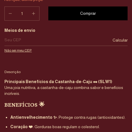
Entregas para o CEP:
Meios de envio
Calcular
Não sei meu CEP
Descrição
Principais Benefícios da Castanha-de-Caju 🥜 (SLW1)
Uma joia nutritiva, a castanha-de-caju combina sabor e benefícios
incríveis.
BENEFÍCIOS 🌟
Antienvelhecimento ✨
: Protege contra rugas (antioxidantes).
Coração ❤️
: Gorduras boas regulam o colesterol.