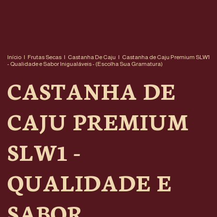
Início
|
Frutas Secas
|
Castanha De Caju
|
Castanha de Caju Premium SLW1
- Qualidade e Sabor Inigualáveis - (Escolha Sua Gramatura)
CASTANHA DE
CAJU PREMIUM
SLW1 -
QUALIDADE E
SABOR