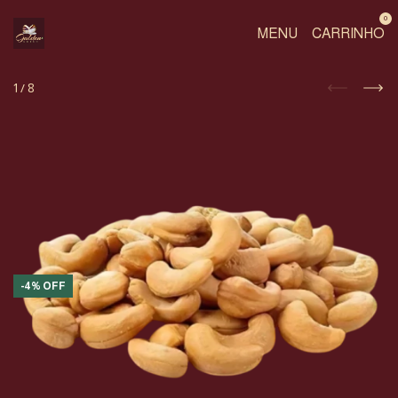
0
MENU
CARRINHO
1
/
8
-
4
%
OFF