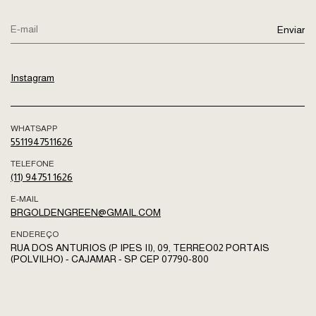
Instagram
WHATSAPP
5511947511626
TELEFONE
(11) 94751 1626
E-MAIL
BRGOLDENGREEN@GMAIL.COM
ENDEREÇO
RUA DOS ANTURIOS (P IPES II), 09, TERREO02 PORTAIS
(POLVILHO) - CAJAMAR - SP CEP 07790-800