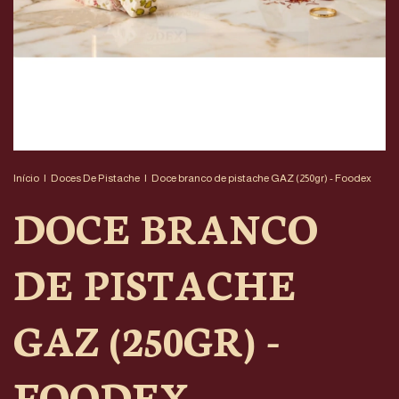
Início
|
Doces De Pistache
|
Doce branco de pistache GAZ (250gr) - Foodex
DOCE BRANCO
DE PISTACHE
GAZ (250GR) -
FOODEX