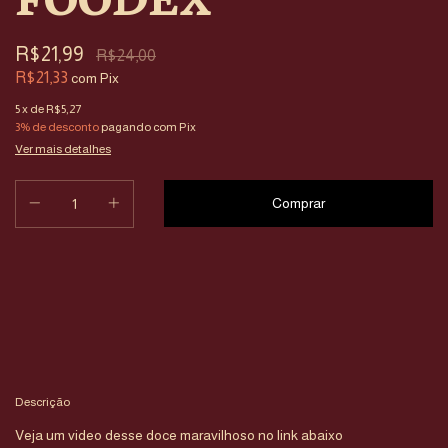
R$21,99
R$24,00
R$21,33
com
Pix
5
x de
R$5,27
3% de desconto
pagando com Pix
Ver mais detalhes
Entregas para o CEP:
Calcular
Descrição
Veja um video desse doce maravilhoso no link abaixo