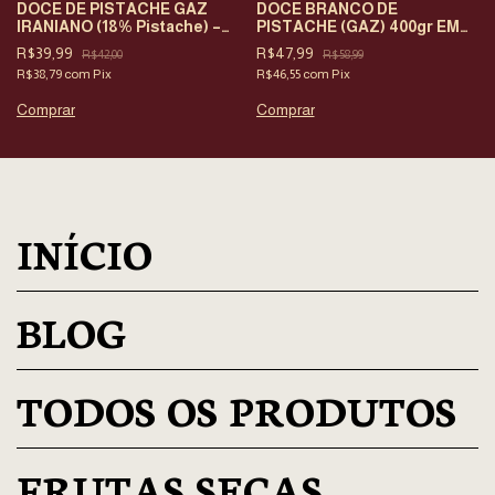
DOCE DE PISTACHE GAZ
DOCE BRANCO DE
IRANIANO (18% Pistache) –
PISTACHE (GAZ) 400gr EM
Nikoo Manesh Gaz
SACO ZIPPER
R$39,99
R$47,99
R$42,00
R$58,99
R$38,79
com
Pix
R$46,55
com
Pix
INÍCIO
BLOG
TODOS OS PRODUTOS
FRUTAS SECAS