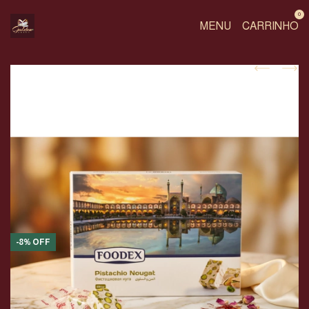
0
MENU
CARRINHO
-
8
%
OFF