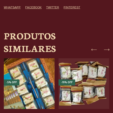
WHATSAPP
FACEBOOK
TWITTER
PINTEREST
PRODUTOS
SIMILARES
-
5
%
OFF
-
19
%
OFF