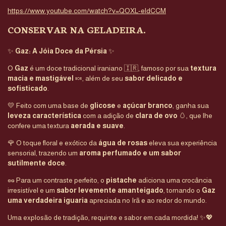
https://www.youtube.com/watch?v=QOXL-eldCCM
CONSERVAR NA GELADEIRA.
✨
Gaz: A Jóia Doce da Pérsia
✨
O
Gaz
é um doce tradicional iraniano 🇮🇷, famoso por sua
textura
macia e mastigável
🍬, além de seu
sabor delicado e
sofisticado
.
💛 Feito com uma base de
glicose
e
açúcar branco
, ganha sua
leveza característica
com a adição de
clara de ovo
🥚, que lhe
confere uma textura
aerada e suave
.
🌹 O toque floral e exótico da
água de rosas
eleva sua experiência
sensorial, trazendo um
aroma perfumado e um sabor
sutilmente doce
.
🥜 Para um contraste perfeito, o
pistache
adiciona uma crocância
irresistível e um
sabor levemente amanteigado
, tornando o
Gaz
uma verdadeira iguaria
apreciada no Irã e ao redor do mundo.
Uma explosão de tradição, requinte e sabor em cada mordida! ✨💖