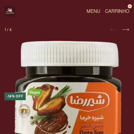
0
MENU
CARRINHO
1
/
4
-
14
%
OFF