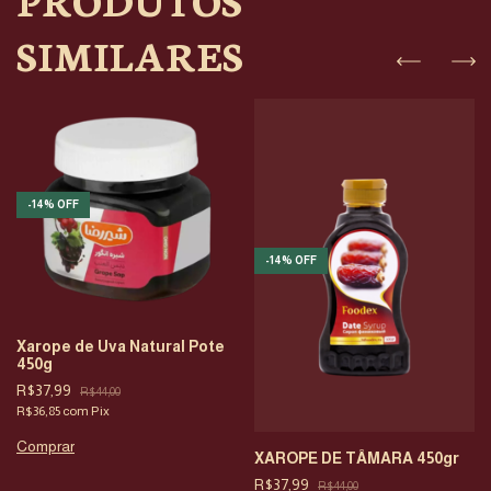
SIMILARES
-
14
%
OFF
-
14
%
OFF
Xarope de Uva Natural Pote
450g
R$37,99
R$44,00
R$36,85
com
Pix
XAROPE DE TÂMARA 450gr
R$37,99
R$44,00