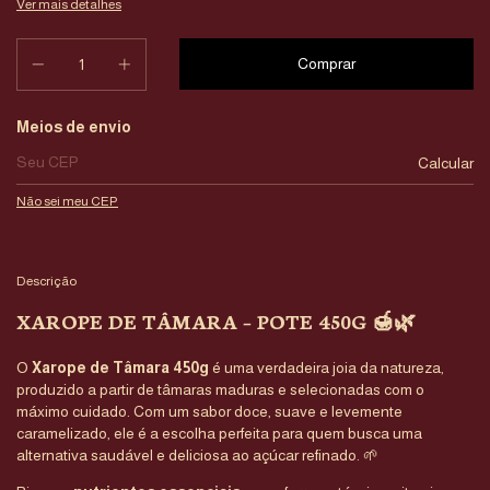
Ver mais detalhes
Entregas para o CEP:
Meios de envio
Calcular
Não sei meu CEP
Descrição
XAROPE DE TÂMARA – POTE 450G 🍯🌿
O
Xarope de Tâmara 450g
é uma verdadeira joia da natureza,
produzido a partir de tâmaras maduras e selecionadas com o
máximo cuidado. Com um sabor doce, suave e levemente
caramelizado, ele é a escolha perfeita para quem busca uma
alternativa saudável e deliciosa ao açúcar refinado. 🌱