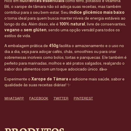
Rico em
nutrientes essenciais
como ferro, potássio e vitamina
B6, o xarope de tâmara não só adoça suas receitas, mas também
contribui para o seu bem-estar. Seu
índice glicêmico mais baixo
o torna ideal para quem busca manter níveis de energia estáveis ao
longo do dia. Além disso, ele é
100% natural
, livre de conservantes,
vegano
e
sem glúten
, sendo uma opção versátil para todos os
estilos de vida.
A embalagem prática de
450g
facilita o armazenamento e o uso no
dia a dia, seja para adoçar cafés, chás, smoothies ou para criar
sobremesas incríveis como bolos, tortas e panquecas. Ele também é
perfeito para marinadas, molhos e até pratos salgados, realçando o
sabor dos alimentos com um toque adocicado único. 🍰🥗
Experimente o
Xarope de Tâmara
e adicione mais saúde, sabor e
qualidade às suas receitas diárias! ✨
WHATSAPP
FACEBOOK
TWITTER
PINTEREST
PRODUTOS