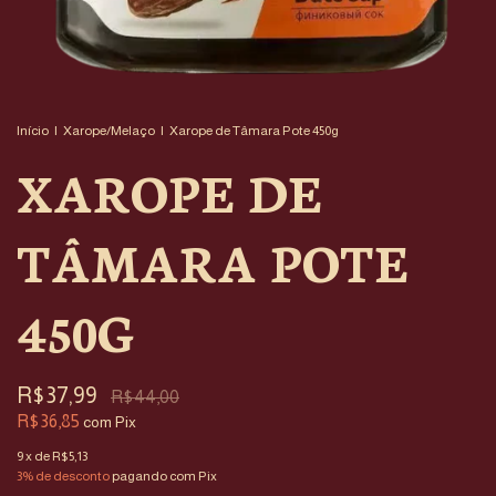
Início
|
Xarope/Melaço
|
Xarope de Tâmara Pote 450g
XAROPE DE
TÂMARA POTE
450G
R$37,99
R$44,00
R$36,85
com
Pix
9
x de
R$5,13
3% de desconto
pagando com Pix