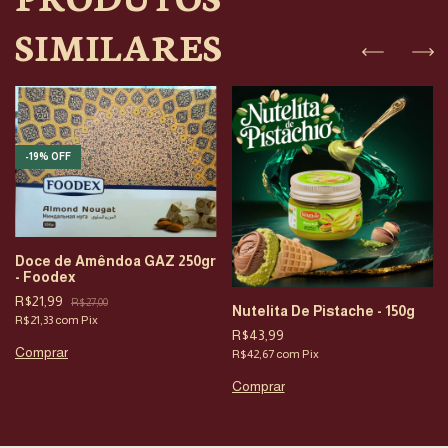
SIMILARES
-
19
%
OFF
Doce de Amêndoa GAZ 250gr
- Foodex
R$21,99
R$27,00
Nutelita De Pistache - 150g
R$21,33
com
Pix
R$43,99
R$42,67
com
Pix