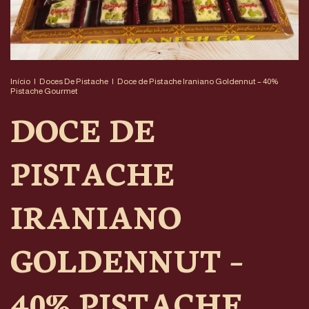
Início
|
Doces De Pistache
|
Doce de Pistache Iraniano Goldennut – 40%
Pistache Gourmet
DOCE DE
PISTACHE
IRANIANO
GOLDENNUT –
40% PISTACHE