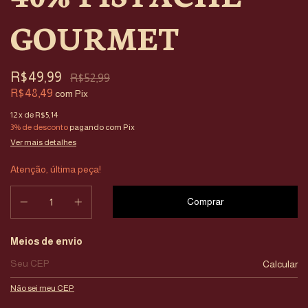
GOURMET
R$49,99
R$52,99
R$48,49
com
Pix
12
x de
R$5,14
3% de desconto
pagando com Pix
Ver mais detalhes
Atenção, última peça!
Entregas para o CEP:
Meios de envio
Calcular
Não sei meu CEP