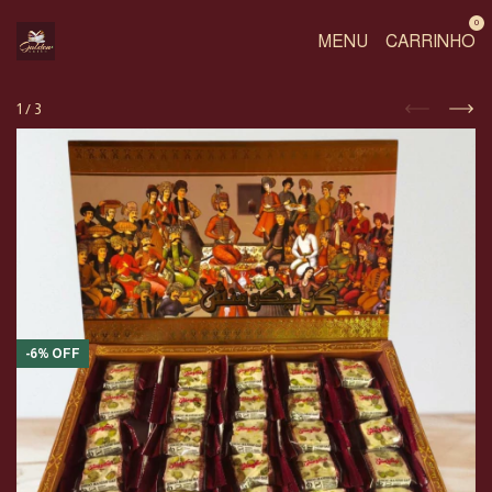
0
MENU
CARRINHO
1
/
3
-
6
%
OFF