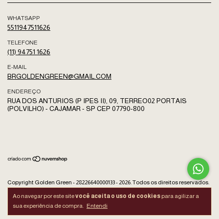
WHATSAPP
5511947511626
TELEFONE
(11) 94751 1626
E-MAIL
BRGOLDENGREEN@GMAIL.COM
ENDEREÇO
RUA DOS ANTURIOS (P IPES II), 09, TERREO02 PORTAIS
(POLVILHO) - CAJAMAR - SP CEP 07790-800
Copyright Golden Green - 28226640000133 - 2026. Todos os direitos reservados.
Ao navegar por este site
você aceita o uso de cookies
para agilizar a
sua experiência de compra.
Entendi