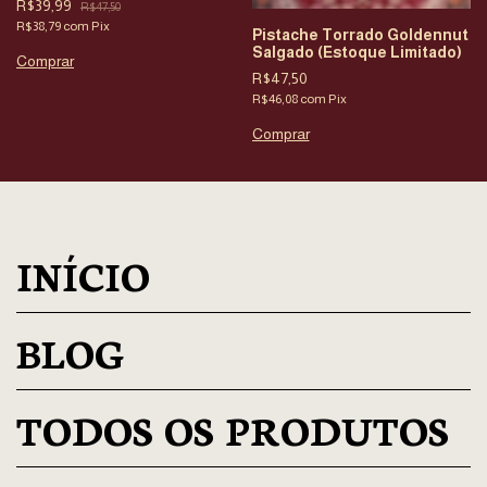
R$39,99
R$47,50
R$38,79
com
Pix
Pistache Torrado Goldennut
Salgado (Estoque Limitado)
Comprar
R$47,50
R$46,08
com
Pix
Comprar
INÍCIO
BLOG
TODOS OS PRODUTOS