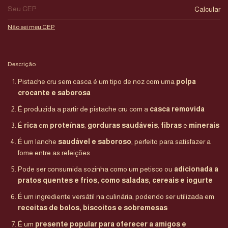
Calcular
Não sei meu CEP
Descrição
Pistache cru sem casca é um tipo de noz com uma
polpa
crocante e saborosa
É produzida a partir de pistache cru com a
casca removida
É
rica
em
proteínas
,
gorduras saudáveis
,
fibras
e
minerais
É um lanche
saudável e saboroso
, perfeito para satisfazer a
fome entre as refeições
Pode ser consumida sozinha como um petisco ou
adicionada a
pratos quentes e frios, como saladas, cereais e iogurte
É um ingrediente versátil na culinária, podendo ser utilizada em
receitas de bolos, biscoitos e sobremesas
É um
presente popular para oferecer a amigos e