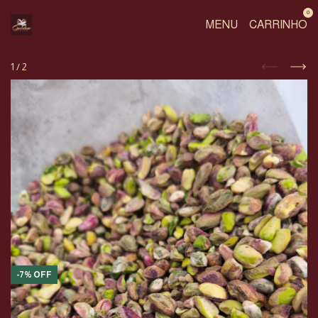
0
MENU
CARRINHO
1
/
2
-
7
%
OFF