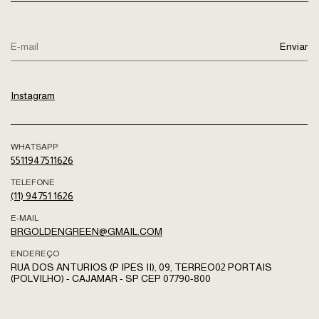
Instagram
WHATSAPP
5511947511626
TELEFONE
(11) 94751 1626
E-MAIL
BRGOLDENGREEN@GMAIL.COM
ENDEREÇO
RUA DOS ANTURIOS (P IPES II), 09, TERREO02 PORTAIS
(POLVILHO) - CAJAMAR - SP CEP 07790-800