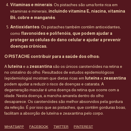
Vitaminas e minerais
: Os pistaches são uma fonte rica em
vitaminas e minerais,
incluindo vitamina E, niacina, vitamina
B6, cobre e manganês
.
Antioxidantes
: Os pistaches também contêm antioxidantes,
como
flavonoides e polifenóis, que podem ajudar a
proteger as células do dano celular e ajudar a prevenir
doenças crônicas.
O PISTACHE contribuir para a saúde dos olhos:
A
luteína
e a
zeaxantina
são os únicos carotenóides na retina e
no cristalino do olho. Resultados de estudos epidemiológicos
(epidemiologia) mostram que dietas ricas em
luteína
e
zeaxantina
podem ajudar a reduzir o risco de doenças e catarata. A
degeneração macular é uma doença da retina que ocorre com a
idade. Nesta doença, a mancha amarela dentro do olho
desaparece. Os carotenóides são melhor absorvidos pela gordura
da refeição. É por isso que as pistaches, que contêm gorduras boas,
facilitam a absorção de luteína e zeaxantina pelo corpo.
WHATSAPP
FACEBOOK
TWITTER
PINTEREST