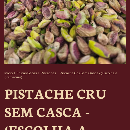
Início
|
Frutas Secas
|
Pistaches
|
Pistache Cru Sem Casca - (Escolha a
gramatura)
PISTACHE CRU
SEM CASCA -
(ESCOLHA A