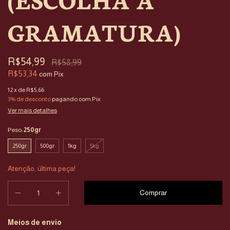
GRAMATURA)
R$54,99
R$58,99
R$53,34
com
Pix
12
x de
R$5,66
3% de desconto
pagando com Pix
Ver mais detalhes
Peso:
250gr
250gr
500gr
1kg
5kg
Atenção, última peça!
Entregas para o CEP:
Meios de envio