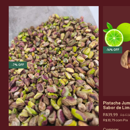
-
16
%
OFF
-
7
%
OFF
Pistache Jum
Sabor de Limã
R$39,99
R$47,5
R$38,79
com
Pix
Comprar