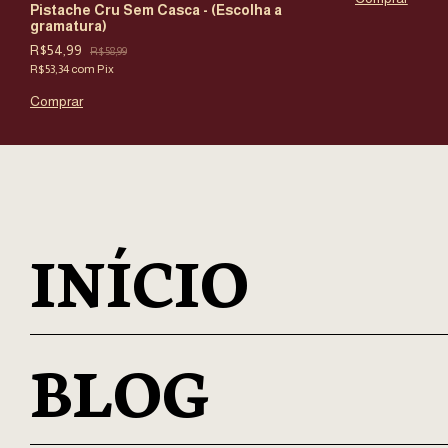
Pistache Cru Sem Casca - (Escolha a
gramatura)
R$54,99
R$58,99
R$53,34
com
Pix
Comprar
INÍCIO
BLOG