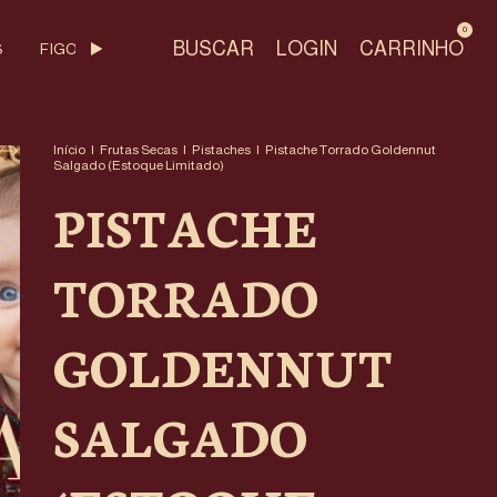
0
BUSCAR
LOGIN
CARRINHO
S
FIGO
DAMASCOS
UVA PASSA
DOCES DE PISTA
Início
|
Frutas Secas
|
Pistaches
|
Pistache Torrado Goldennut
Salgado (Estoque Limitado)
PISTACHE
TORRADO
GOLDENNUT
SALGADO