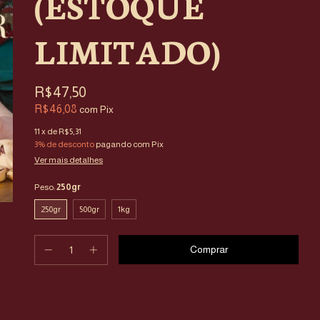
(ESTOQUE
LIMITADO)
R$47,50
R$46,08
com
Pix
11
x de
R$5,31
3% de desconto
pagando com Pix
Ver mais detalhes
Peso:
250gr
250gr
500gr
1kg
Entregas para o CEP:
Calcular