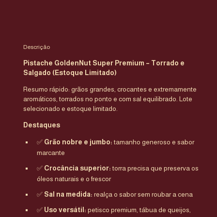
Descrição
Pistache GoldenNut Super Premium – Torrado e
Salgado (Estoque Limitado)
Resumo rápido: grãos grandes, crocantes e extremamente
aromáticos, torrados no ponto e com sal equilibrado. Lote
selecionado e estoque limitado.
Destaques
✅
Grão nobre e jumbo:
tamanho generoso e sabor
marcante
✅
Crocância superior:
torra precisa que preserva os
óleos naturais e o frescor
✅
Sal na medida:
realça o sabor sem roubar a cena
✅
Uso versátil:
petisco premium, tábua de queijos,