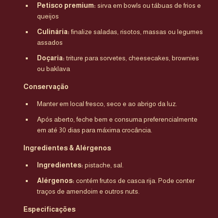
Petisco premium:
sirva em bowls ou tábuas de frios e
queijos
Culinária:
finalize saladas, risotos, massas ou legumes
assados
Doçaria:
triture para sorvetes, cheesecakes, brownies
ou baklava
Conservação
Manter em local fresco, seco e ao abrigo da luz.
Após aberto, feche bem e consuma preferencialmente
em até 30 dias para máxima crocância.
Ingredientes & Alérgenos
Ingredientes:
pistache, sal.
Alérgenos:
contém frutos de casca rija. Pode conter
traços de amendoim e outros nuts.
Especificações