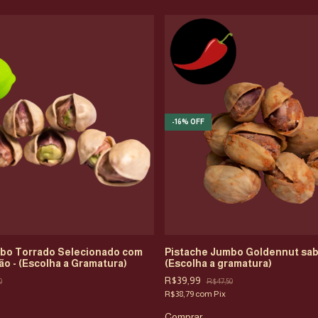
-
16
%
OFF
bo Torrado Selecionado com
Pistache Jumbo Goldennut sabo
o - (Escolha a Gramatura)
(Escolha a gramatura)
R$39,99
0
R$47,50
R$38,79
com
Pix
Comprar